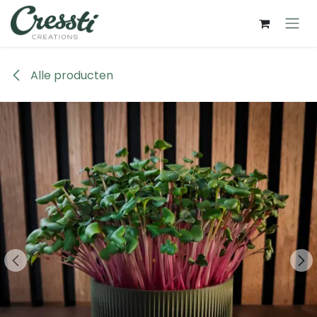
Overslaan naar inhoud
Alle producten